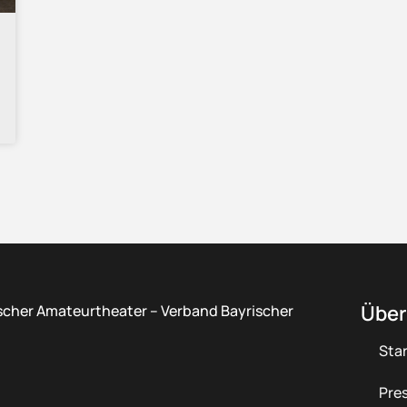
Über
scher Amateurtheater – Verband Bayrischer
Star
Pre