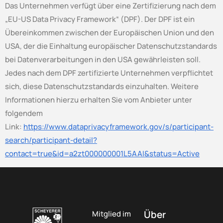
Das Unternehmen verfügt über eine Zertifizierung nach dem
„EU-US Data Privacy Framework“ (DPF). Der DPF ist ein
Übereinkommen zwischen der Europäischen Union und den
USA, der die Einhaltung europäischer Datenschutzstandards
bei Datenverarbeitungen in den USA gewährleisten soll.
Jedes nach dem DPF zertifizierte Unternehmen verpflichtet
sich, diese Datenschutzstandards einzuhalten. Weitere
Informationen hierzu erhalten Sie vom Anbieter unter
folgendem
Link:
https://www.dataprivacyframework.gov/s/participant-
search/participant-detail?
contact=true&id=a2zt000000001L5AAI&status=Active
Über
Mitglied im