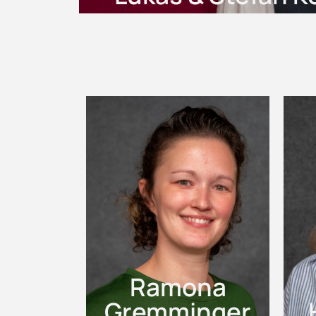
Ramona
Gremminger