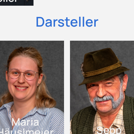
Darsteller
Maria
Sepp
Häuslmeier