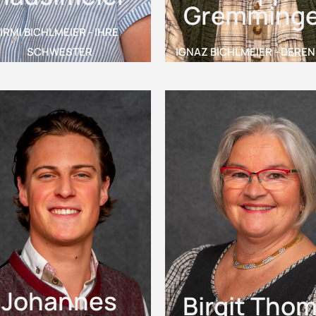
Gremminge
IRMI BICHLMEIER - IHRE
SCHWESTER
IGNAZ BICHLMEIER - DEREN
Johannes
Birgit Tho