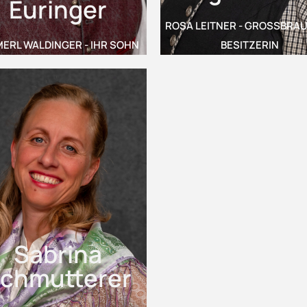
Euringer
ROSA LEITNER - GROSSBRAUE
ERL WALDINGER - IHR SOHN
ESITZERIN
Sabrina
chmutterer