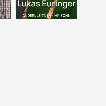
Lukas Euringer
REI-B
ANDERL LEITNER - IHR SOHN