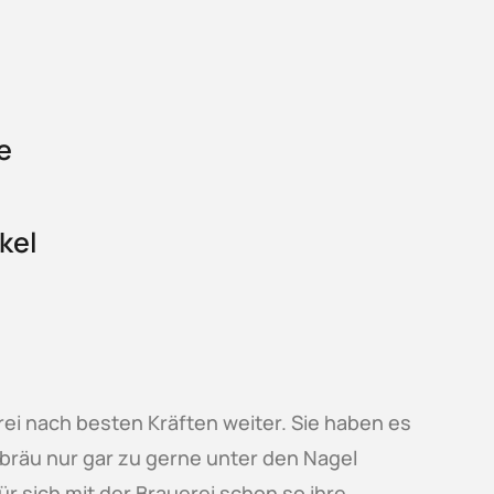
e
kel
ei nach besten Kräften weiter. Sie haben es
lbräu nur gar zu gerne unter den Nagel
 sich mit der Brauerei schon so ihre