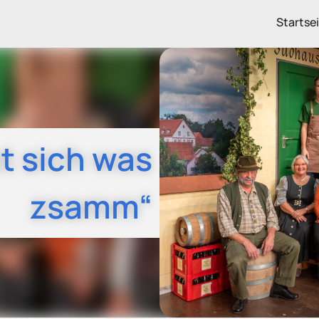
Startse
t sich was
zsamm“