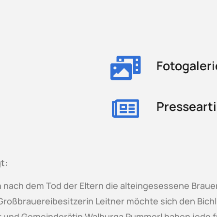
Fotogaleri
Pressearti
t:
 nach dem Tod der Eltern die alteingesessene Brauer
e Großbrauereibesitzerin Leitner möchte sich den Bich
r und Gemeinderätin Walburga Pummerl haben jede für