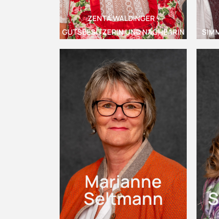
ZENTA WALDINGER -
GUTSBESITZERIN UND NACHBARIN
SIMM
Marianne
Seltmann
S