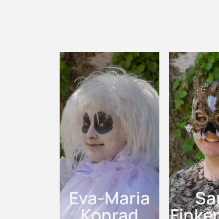
Eva-Maria
Sa
Konrad
Finken