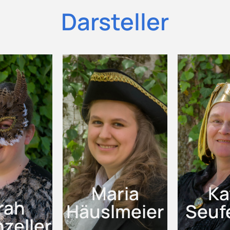
Darsteller
Maria
Ka
rah
Häuslmeier
Seufe
zeller