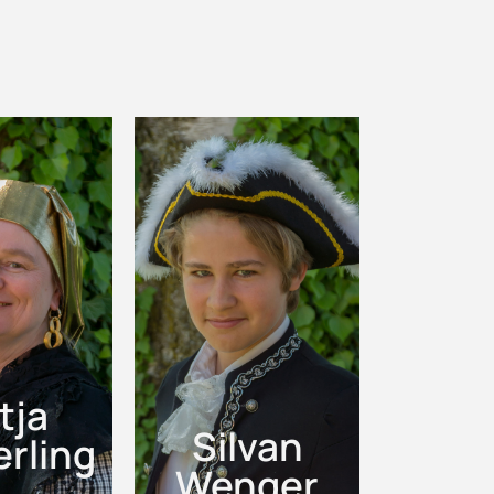
tja
Silvan
rling
Wenger