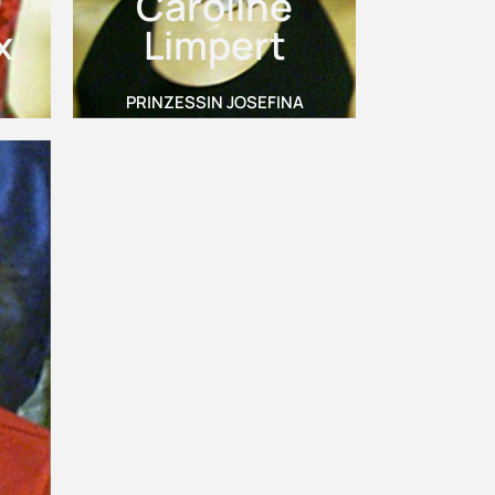
Caroline
x
Limpert
PRINZESSIN JOSEFINA