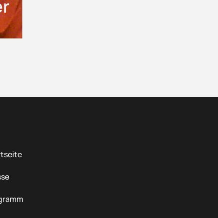
r
tseite
sse
gramm