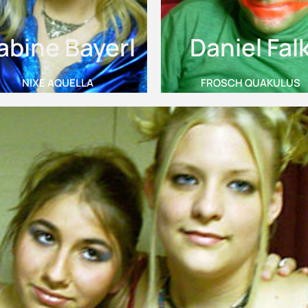
abine Bayerl
Daniel Fal
NIXE AQUELLA
FROSCH QUAKULUS