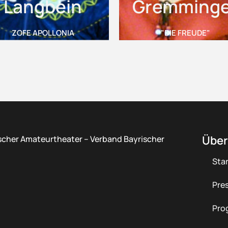
Langbein
Gremminge
ZOFE APOLLONIA
"DIE FREUDE"
Über
scher Amateurtheater – Verband Bayrischer
Star
Pre
Pro