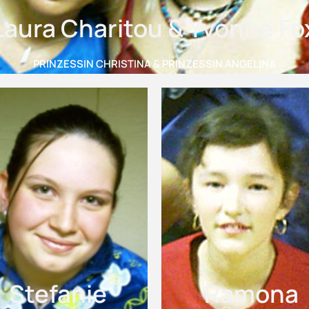
Laura Charitou & Yvonne Fo
PRINZESSIN CHRISTINA & PRINZESSIN ANGELINA
Stefanie
Ramona