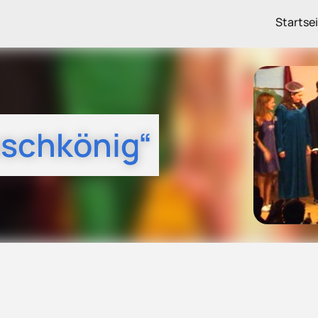
Startse
oschkönig“