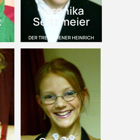
Veronika
k
Seitzmeier
DER TREUE DIENER HEINRICH