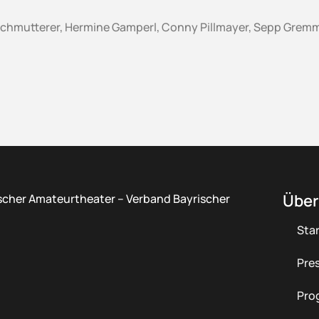
 Schmutterer, Hermine Gamperl, Conny Pillmayer, Sepp Gremm
Über
scher Amateurtheater – Verband Bayrischer
Star
Pre
Pro