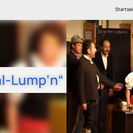
Startse
l-Lump‘n“