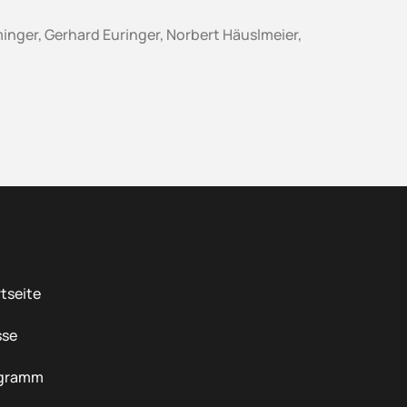
inger, Gerhard Euringer, Norbert Häuslmeier,
tseite
sse
gramm