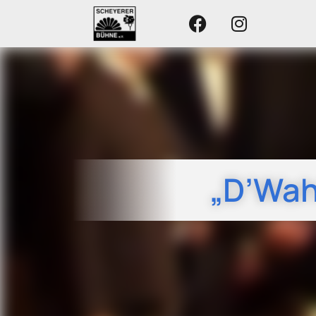
„D’Wah