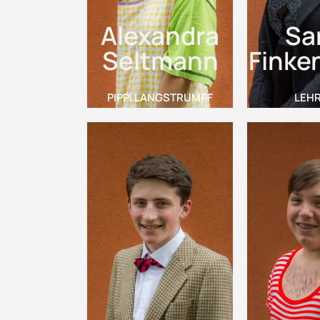
Alexandra
Sa
Seltmann
Finken
PIPPI LANGSTRUMPF
LEHR