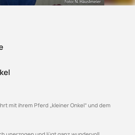
e
kel
ahrt mit ihrem Pferd „kleiner Onkel“ und dem
ich unerzogen und lügt ganz wundervoll.