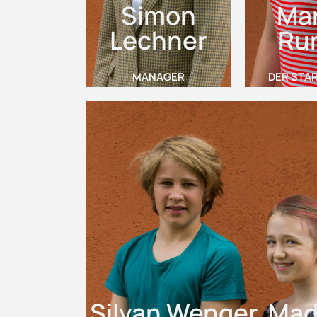
Simon
Mar
Lechner
Ru
MANAGER
DER STAR
Silvan Wenger, Mad