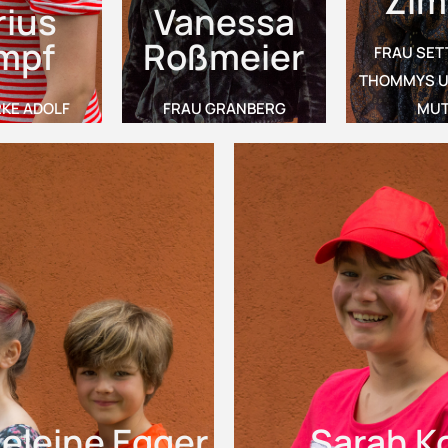
Zim
ius
Vanessa
mpf
Roßmeier
FRAU SET
THOMMYS U
KE ADOLF
FRAU GRANBERG
MUT
eleine Egger
Sarah Ko