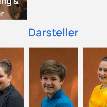
ing &
er
Darsteller