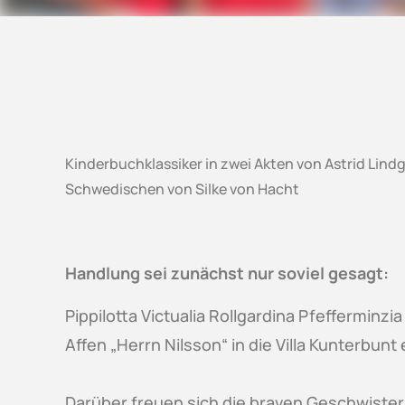
Kinderbuchklassiker in zwei Akten von Astrid Lin
Schwedischen von Silke von Hacht
Handlung sei zunächst nur soviel gesagt:
Pippilotta Victualia Rollgardina Pfefferminz
Affen „Herrn Nilsson“ in die Villa Kunterbunt 
Darüber freuen sich die braven Geschwister 