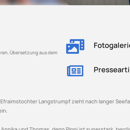
Fotogaleri
dgren, Übersetzung aus dem
Pressearti
ia Efraimstochter Langstrumpf zieht nach langer Seef
ein.
Annika und Thomas, denn Pippi ist superstark, herrl