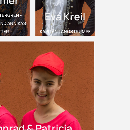
mer
Eva Kreil
TERGREN -
ND ANNIKAS
TER
KAPITÄN LANGSTRUMPF
nrad & Patricia