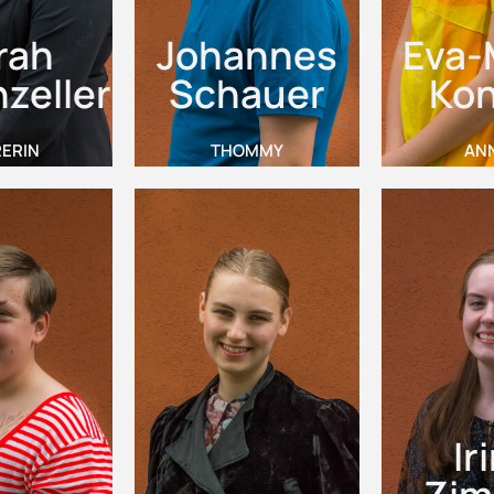
rah
Johannes
Eva-
zeller
Schauer
Kon
ERIN
THOMMY
ANN
Ir