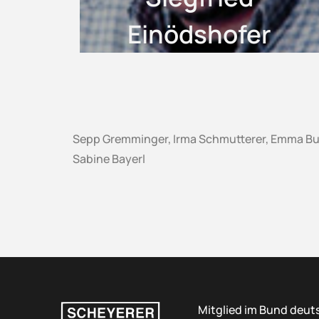
Einödshofer
Sepp Gremminger, Irma Schmutterer, Emma Buch
Sabine Bayerl
Mitglied im Bund deut