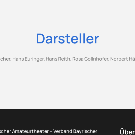
Darsteller
er, Hans Euringer, Hans Reith, Rosa Gollnhofer, Norbert Häu
Über
scher Amateurtheater – Verband Bayrischer