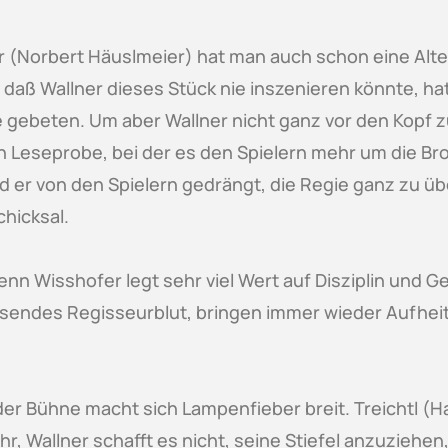
(Norbert Häuslmeier) hat man auch schon eine Alter
 daß Wallner dieses Stück nie inszenieren könnte, h
lfe gebeten. Um aber Wallner nicht ganz vor den Kopf
n Leseprobe, bei der es den Spielern mehr um die Brot
rd er von den Spielern gedrängt, die Regie ganz zu ü
chicksal.
enn Wisshofer legt sehr viel Wert auf Disziplin und Ge
msendes Regisseurblut, bringen immer wieder Aufhei
r Bühne macht sich Lampenfieber breit. Treichtl (Han
hr, Wallner schafft es nicht, seine Stiefel anzuzieh