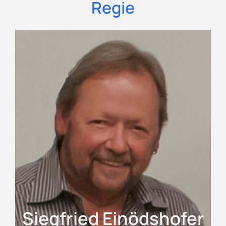
Regie
Siegfried Einödshofer