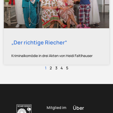
„Der richtige Riecher“
Kriminalkomödie in drei Akten von Heidi Faltlhauser
1
2
3
4
5
Über
Mitglied im